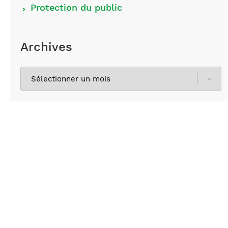
Protection du public
Archives
Sélectionnez
les
archives