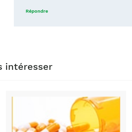
Répondre
s intéresser
opioides