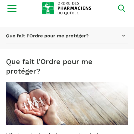
Ouvrir
la
navigation
du
site
Page
Que fait l’Ordre pour me protéger?
actuelle
:
Que fait l’Ordre pour me
protéger?