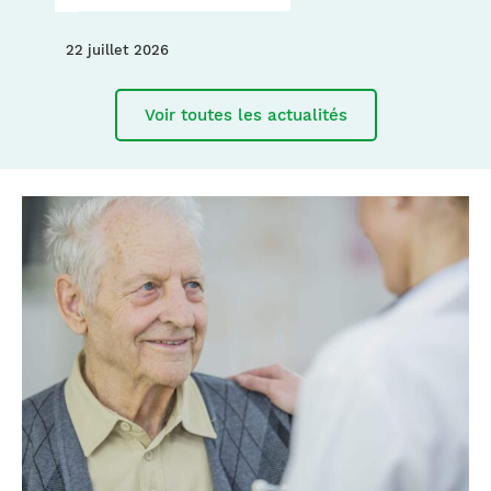
FIP
à
22 juillet 2026
Montréal
:
Voir toutes les actualités
réservez
votre
place!