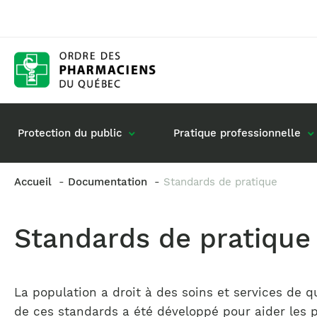
Protection du public
Pratique professionnelle
Accueil
Documentation
Standards de pratique
Gestion de mon dossier
Rôle du pharmacie
Standards de pratique
Retour à la pratique
Vos questions : de
Exercice en société
Commande de matériel
La population a droit à des soins et services de q
de ces standards a été développé pour aider les 