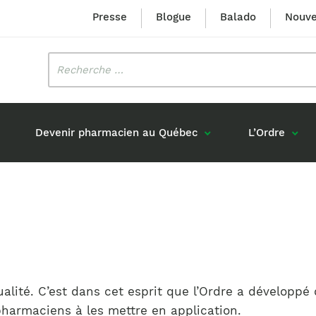
Presse
Blogue
Balado
Nouve
Rechercher
:
Devenir pharmacien au Québec
L’Ordre
Mission et valeurs
Prix Louis-Hébert
Formation 
n
Étudiants formés au Québec
Gouvernance
Prix Innovation Janine-Matt
Accréditat
s réponses
Diplômés au Canada (hors Québec)
Histoire
Mérite du CIQ
ou pharmaciens canadiens
Identité visuelle
Fellow
Diplômés en France
ualité. C’est dans cet esprit que l’Ordre a développé
Déclaration des services
Diplômés à l’international (excluant la
pharmaciens à les mettre en application.