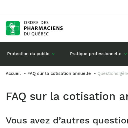
Protection du public
Pratique professionnelle
Accueil
FAQ sur la cotisation annuelle
Questions gén
Gestion de mon dossier
Rôle du pharmacie
FAQ sur la cotisation 
Retour à la pratique
Vos questions : de
Exercice en société
Commande de matériel
Vous avez d’autres questio