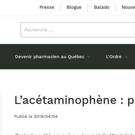
Presse
Blogue
Balado
Nouve
Rechercher
:
Devenir pharmacien au Québec
L’Ordre
Mission et valeurs
Prix Louis-Hébert
Formation 
n
Étudiants formés au Québec
L’acétaminophène : p
Gouvernance
Prix Innovation Janine-Matt
Accréditat
s réponses
Diplômés au Canada (hors Québec)
Histoire
Mérite du CIQ
ou pharmaciens canadiens
Publié le 2019/04/04
Identité visuelle
Fellow
Diplômés en France
Déclaration des services
Diplômés à l’international (excluant la