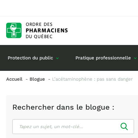
Protection du public
Pratique professionnelle
Accueil
Blogue
L’acétaminophène : pas sans danger
Gestion de mon dossier
Rôle du pharmacie
Retour à la pratique
Vos questions : de
Rechercher dans le blogue :
Exercice en société
Commande de matériel
Rechercher