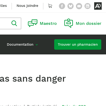
Facebook
Bluesky
YouTube
Linke
lles
Nous joindre
Panier
Ou
le
Rechercher
Maestro
Mon dossier
m
dans
le
blogue
de
na
Documentation
Trouver un pharmacien
ac
Carrières à l’Ordre
Accès à l’information
continue obligatoire
Publier une offre d’emploi
as sans danger
e
ion d’une formation