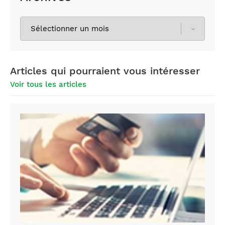
Sélectionnez
les
archives
Articles qui pourraient vous intéresser
Voir tous les articles
Achat
de
médicaments
en
ligne