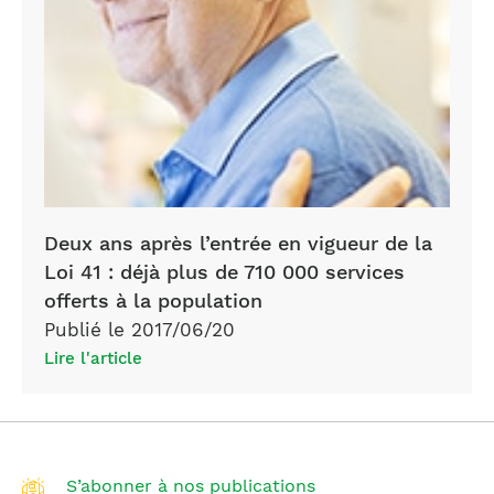
ans
de
la
Loi
41
Deux ans après l’entrée en vigueur de la
Loi 41 : déjà plus de 710 000 services
offerts à la population
Publié le 2017/06/20
Lire l'article
S’abonner à nos publications