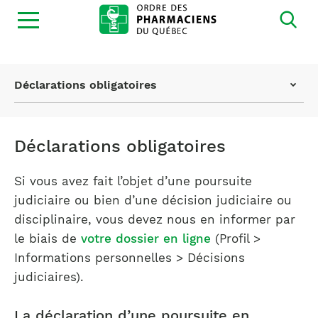
Ouvrir
la
navigation
du
site
Page
Déclarations obligatoires
actuelle
:
Déclarations obligatoires
Si vous avez fait l’objet d’une poursuite
judiciaire ou bien d’une décision judiciaire ou
disciplinaire, vous devez nous en informer par
le biais de
votre dossier en ligne
(Profil >
Informations personnelles > Décisions
judiciaires).
La déclaration d’une poursuite en