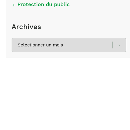
Protection du public
Archives
Sélectionnez
les
archives