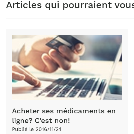
Articles qui pourraient vou
Achat
de
médicaments
en
ligne
Acheter ses médicaments en
ligne? C’est non!
Publié le 2016/11/24