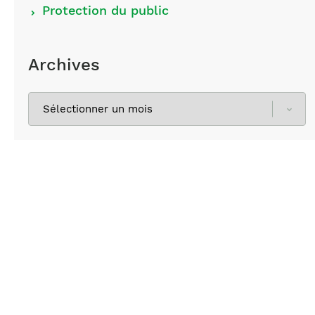
Protection du public
Archives
Sélectionnez
les
archives