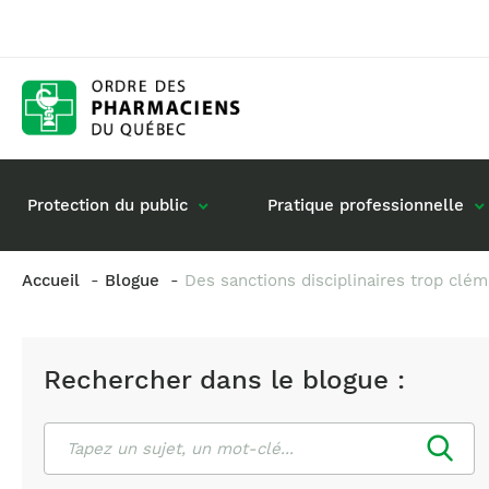
Protection du public
Pratique professionnelle
Accueil
Blogue
Des sanctions disciplinaires trop clé
Gestion de mon dossier
Rôle du pharmacie
Retour à la pratique
Vos questions : de
Rechercher dans le blogue :
Exercice en société
Commande de matériel
Rechercher