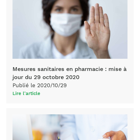
in-
mask-
and-
stretched-
hand-
keep-
distance-
stop-
Mesures sanitaires en pharmacie : mise à
covid19-
jour du 29 octobre 2020
picture-
Publié le 2020/10/29
id1213895513
Lire l'article