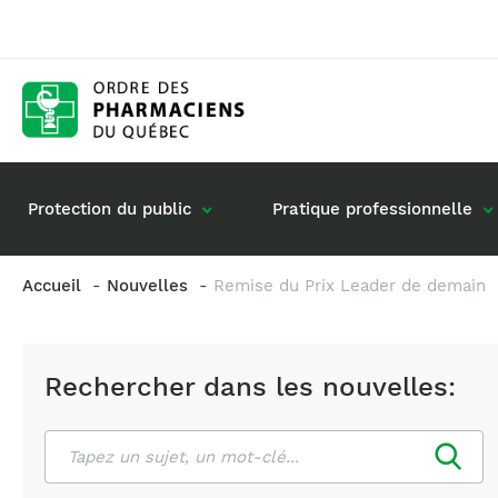
Protection du public
Pratique professionnelle
Accueil
Nouvelles
Remise du Prix Leader de demain
Gestion de mon dossier
Rôle du pharmacie
Retour à la pratique
Vos questions : de
Rechercher dans les nouvelles:
Exercice en société
Commande de matériel
Rechercher