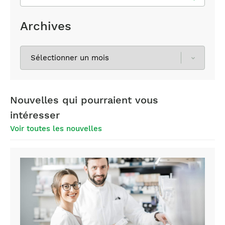
Archives
Sélectionnez
les
archives
Nouvelles qui pourraient vous
intéresser
Voir toutes les nouvelles
Pharmacists
working
in
the
pharmacy