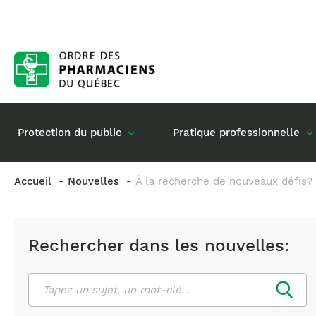
Protection du public
Pratique professionnelle
Accueil
Nouvelles
À la recherche de nouveaux défis?
Gestion de mon dossier
Rôle du pharmacie
Retour à la pratique
Vos questions : de
Rechercher dans les nouvelles:
Exercice en société
Commande de matériel
Rechercher