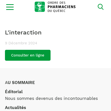
Ouvrir
la
navigation
du
site
L'interaction
9 Décembre 2024
Consulter en ligne
A
U SOMMAIRE
Éditorial
Nous sommes devenus des incontournables
Actualités