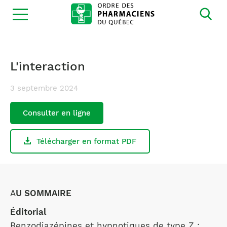
Ouvrir
la
navigation
du
site
L'interaction
3 septembre 2024
Consulter en ligne
Télécharger en format PDF
A
U SOMMAIRE
Éditorial
Benzodiazépines et hypnotiques de type Z :