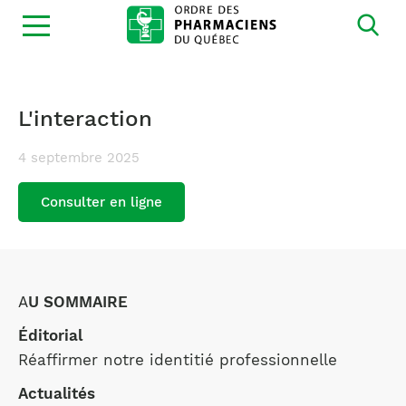
Ouvrir
la
navigation
du
site
L'interaction
4 septembre 2025
Consulter en ligne
A
U SOMMAIRE
Éditorial
Réaffirmer notre identitié professionnelle
Actualités