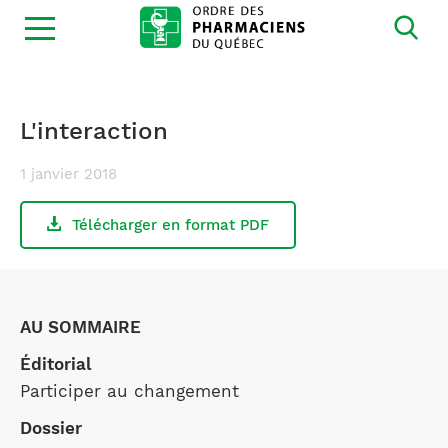
Ouvrir
la
navigation
du
site
L'interaction
1 janvier 2018
Télécharger en format PDF
AU SOMMAIRE
Éditorial
Participer au changement
Dossier