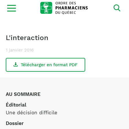
Ouvrir
la
navigation
du
site
L'interaction
1 janvier 2016
Télécharger en format PDF
AU SOMMAIRE
Éditorial
Une décision difficile
Dossier