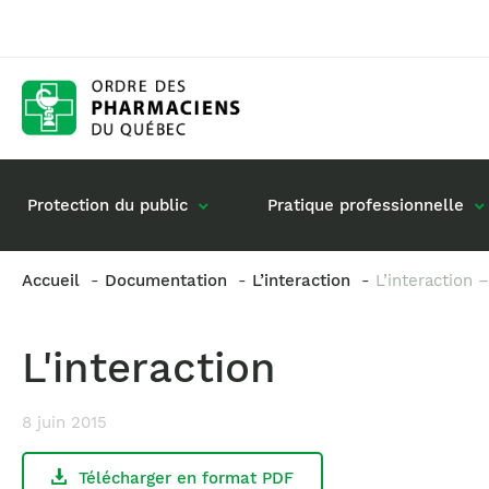
Protection du public
Pratique professionnelle
Accueil
Documentation
L’interaction
L’interaction 
Gestion de mon dossier
Rôle du pharmacie
L'interaction
Retour à la pratique
Vos questions : de
Exercice en société
8 juin 2015
Commande de matériel
Télécharger en format PDF