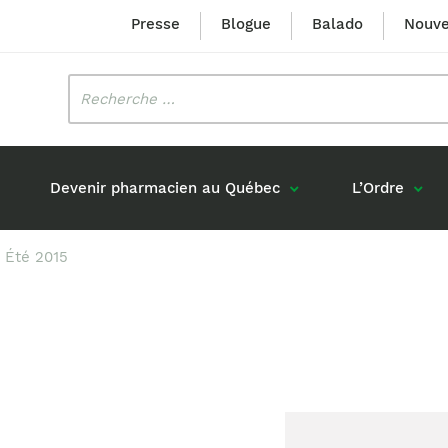
Presse
Blogue
Balado
Nouve
Rechercher
:
Devenir pharmacien au Québec
L’Ordre
– Été 2015
Mission et valeurs
Prix Louis-Hébert
Formation 
n
Étudiants formés au Québec
Gouvernance
Prix Innovation Janine-Matt
Accréditat
s réponses
Diplômés au Canada (hors Québec)
Histoire
Mérite du CIQ
ou pharmaciens canadiens
Identité visuelle
Fellow
Diplômés en France
Déclaration des services
Diplômés à l’international (excluant la