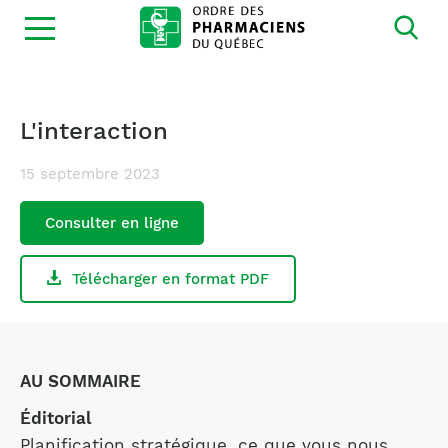
Ouvrir
la
navigation
du
site
L'interaction
15 septembre 2023
Consulter en ligne
Télécharger en format PDF
AU SOMMAIRE
Éditorial
Planification stratégique, ce que vous nous