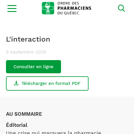
Ouvrir
la
navigation
du
site
L'interaction
9 septembre 2020
Consulter en ligne
Télécharger en format PDF
AU SOMMAIRE
Éditorial
Une crise qui marquera la pharmacie