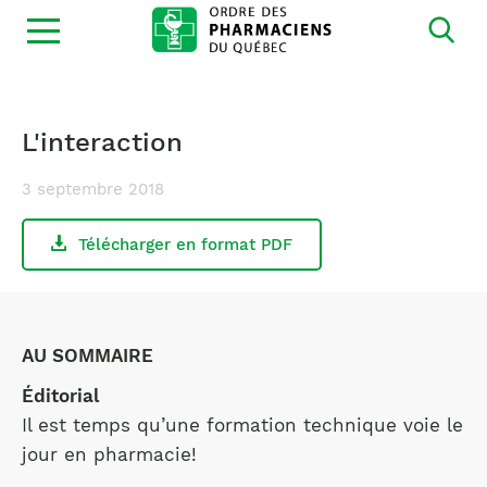
Ouvrir
la
navigation
du
site
L'interaction
3 septembre 2018
Télécharger en format PDF
AU SOMMAIRE
Éditorial
Il est temps qu’une formation technique voie le
jour en pharmacie!