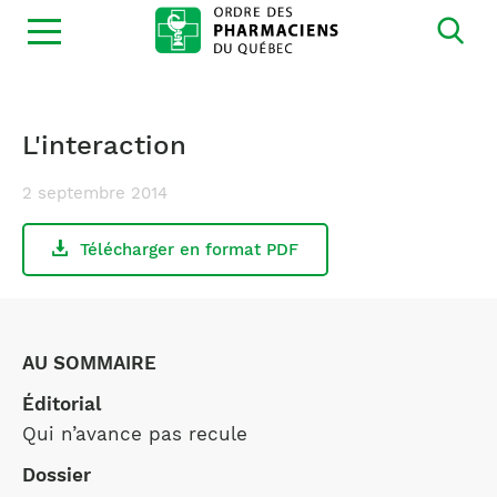
Ouvrir
la
navigation
du
site
L'interaction
2 septembre 2014
Télécharger en format PDF
AU SOMMAIRE
Éditorial
Qui n’avance pas recule
Dossier