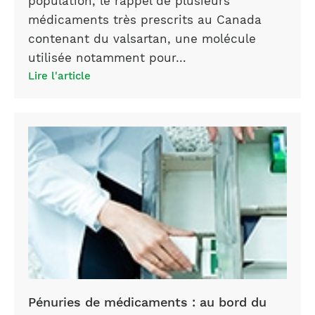
population, le rappel de plusieurs
médicaments très prescrits au Canada
contenant du valsartan, une molécule
utilisée notamment pour…
Lire l'article
penurie
bord
du
gouffre
Pénuries de médicaments : au bord du