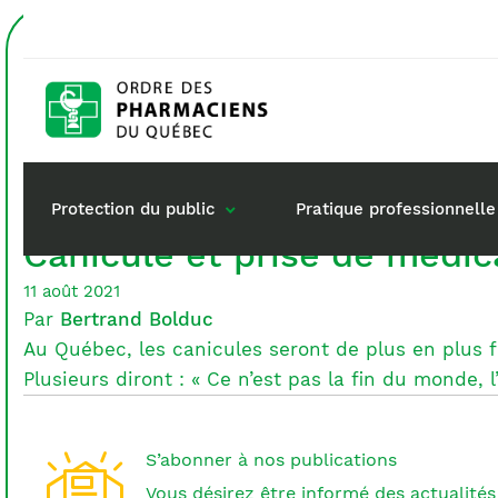
Accueil
médicament
Étiquette :
médicame
Protection du public
Pratique professionnelle
Canicule et prise de médic
11 août 2021
Par
Bertrand Bolduc
Gestion de mon dossi
Rôle du pharma
Au Québec, les canicules seront de plus en plus
Retour à la pratique
Vos questions :
Plusieurs diront : « Ce n’est pas la fin du monde, 
Exercice en société
Commande de matérie
S’abonner à nos publications
Vous désirez être informé des actualités