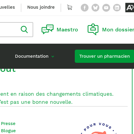
Facebook
Bluesky
YouTu
Lin
uvelles
Nous joindre
Panier
O
l
Rechercher
Maestro
Mon dossie
dans
le
blogue
n
Documentation
Trouver un pharmacien
a
tout
Carrières à l’Ordre
Accès à l’information
on continue obligatoire
Publier une offre d’emploi
ment en raison des changements climatiques.
atte
tation d’une formation
 n’est pas une bonne nouvelle.
Presse
Blogue