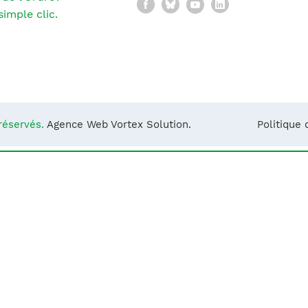
Facebook
Bluesky
YouTube
LinkedIn
Notre équipe
France)
imple clic.
réservés.
Agence Web Vortex Solution.
Politique 