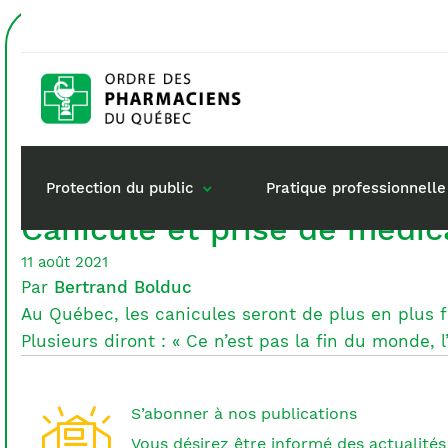
Accueil
hyperthermie
Étiquette :
hyperther
Protection du public
Pratique professionnelle
Canicule et prise de médic
11 août 2021
Par
Bertrand Bolduc
Gestion de mon dossi
Rôle du pharma
Au Québec, les canicules seront de plus en plus
Retour à la pratique
Vos questions :
Plusieurs diront : « Ce n’est pas la fin du monde, 
Exercice en société
Commande de matérie
S’abonner à nos publications
Vous désirez être informé des actualités