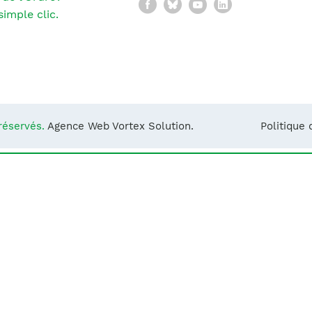
Facebook
Bluesky
YouTube
LinkedIn
Notre équipe
France)
imple clic.
réservés.
Agence Web Vortex Solution.
Politique 