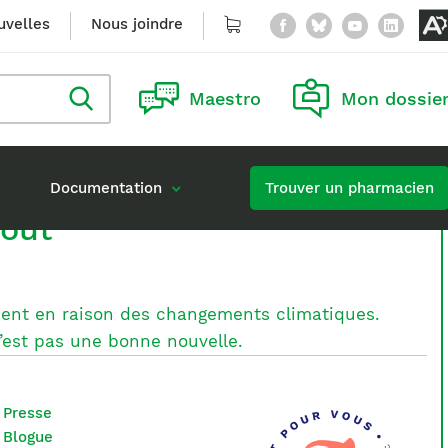
Facebook
Bluesky
YouTu
Lin
uvelles
Nous joindre
Panier
O
l
Rechercher
Maestro
Mon dossie
dans
le
blogue
n
Documentation
Trouver un pharmacien
a
tout
Carrières à l’Ordre
Accès à l’information
on continue obligatoire
Publier une offre d’emploi
ment en raison des changements climatiques.
atte
tation d’une formation
 n’est pas une bonne nouvelle.
Presse
Blogue