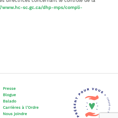
s directrices concernant le contrôle de la
://www.hc-sc.gc.ca/dhp-mps/compli-
Presse
Blogue
Balado
Carrières à l’Ordre
Nous joindre