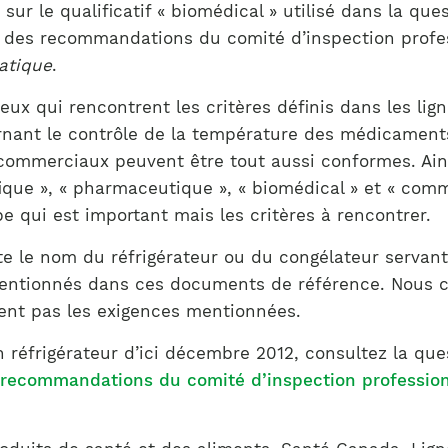
Notre équipe
ur le qualificatif « biomédical » utilisé dans la que
France)
e des recommandations du comité d’inspection professio
atique
.
eux qui rencontrent les critères définis dans les lig
ernant le contrôle de la température des médicament
s commerciaux peuvent être tout aussi conformes. Ains
ifique », « pharmaceutique », « biomédical » et « comm
pe qui est important mais les critères à rencontrer.
te le nom du réfrigérateur ou du congélateur servan
s mentionnés dans ces documents de référence. Nous c
ent pas les exigences mentionnées.
 réfrigérateur d’ici décembre 2012, consultez la que
es recommandations du comité d’inspection profession