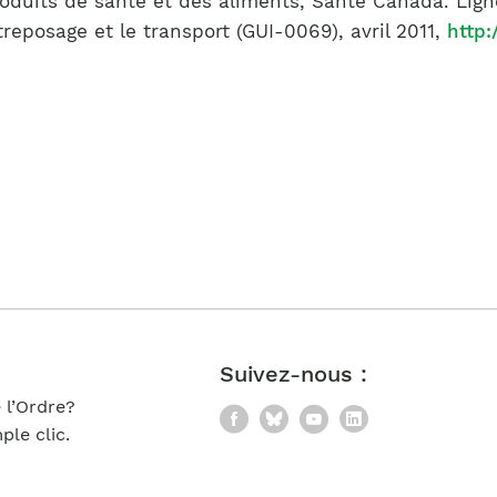
oduits de santé et des aliments, Santé Canada. Ligne
posage et le transport (GUI-0069), avril 2011,
http
Suivez-nous :
 l’Ordre?
Facebook
Bluesky
YouTube
LinkedIn
le clic.