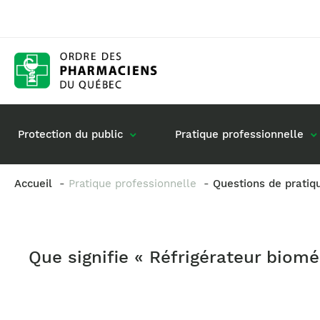
Protection du public
Pratique professionnelle
Accueil
Pratique professionnelle
Questions de pratiq
Gestion de mon dossier
Rôle du pharmacie
Retour à la pratique
Vos questions : de
Que signifie « Réfrigérateur biomé
Exercice en société
Commande de matériel