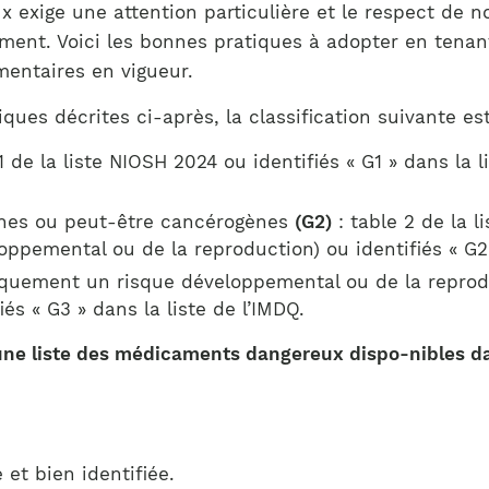
Notre équipe
xige une attention particulière et le respect de no
France)
nement. Voici les bonnes pratiques à adopter en ten
entaires en vigueur.
ques décrites ci-après, la classification suivante est 
1 de la liste NIOSH 2024 ou identifiés « G1 » dans la 
nes ou peut-être cancérogènes
(G2)
: table 2 de la 
pemental ou de la reproduction) ou identifiés « G2 »
quement un risque développemental ou de la repro
iés « G3 » dans la liste de l’IMDQ.
 une liste des médicaments dangereux dispo-nibles da
et bien identifiée.