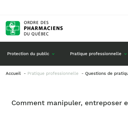
Protection du public
Pratique professionnelle
Accueil
Pratique professionnelle
Questions de pratiq
Gestion de mon dossier
Rôle du pharmacie
Retour à la pratique
Vos questions : de
Comment manipuler, entreposer et
Exercice en société
Commande de matériel