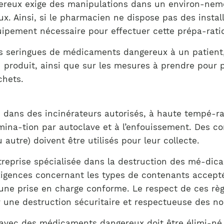
reux exige des manipulations dans un environ-nem
x. Ainsi, si le pharmacien ne dispose pas des installa
ipement nécessaire pour effectuer cette prépa-ratio
s seringues de médicaments dangereux à un patient, 
u produit, ainsi que sur les mesures à prendre pour 
chets.
 dans des incinérateurs autorisés, à haute tempé-ratu
ina-tion par autoclave et à l’enfouissement. Des co
autre) doivent être utilisés pour leur collecte.
entreprise spécialisée dans la destruction des mé-di
xigences concernant les types de contenants accepté
 une prise en charge conforme. Le respect de ces règl
r une destruction sécuritaire et respectueuse des 
t avec des médicaments dangereux doit être élimi-né