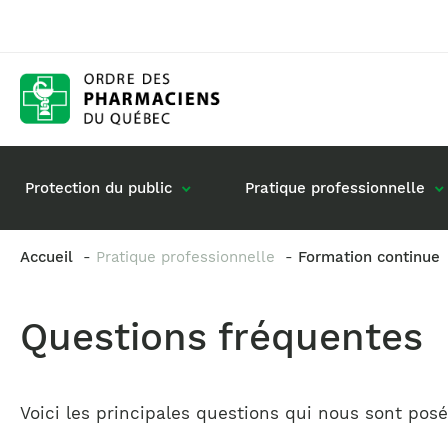
Protection du public
Pratique professionnelle
Accueil
Pratique professionnelle
Formation continue
Gestion de mon dossier
Rôle du pharmacie
Questions fréquentes
Retour à la pratique
Vos questions : de
Exercice en société
Commande de matériel
Voici les principales questions qui nous sont pos