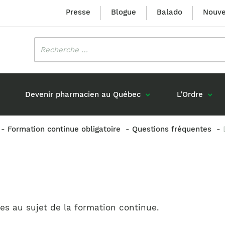
Presse
Blogue
Balado
Nouve
Rechercher
:
Devenir pharmacien au Québec
L’Ordre
Formation continue obligatoire
Questions fréquentes
Mission et valeurs
Prix Louis-Hébert
Formation 
n
Étudiants formés au Québec
Gouvernance
Prix Innovation Janine-Matt
Accréditat
s réponses
Diplômés au Canada (hors Québec)
Histoire
Mérite du CIQ
ou pharmaciens canadiens
Identité visuelle
Fellow
Diplômés en France
ées au sujet de la formation continue.
Déclaration des services
Diplômés à l’international (excluant la