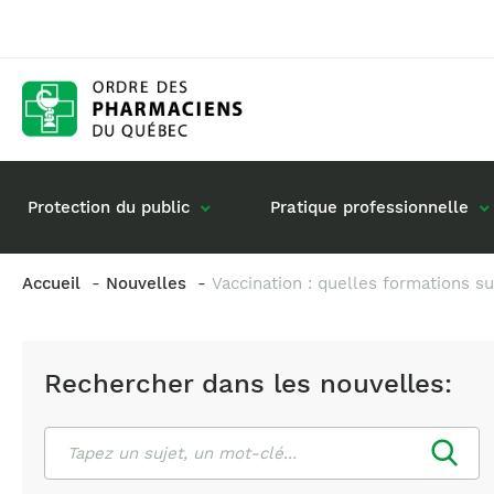
Protection du public
Pratique professionnelle
Accueil
Nouvelles
Vaccination : quelles formations su
Gestion de mon dossier
Rôle du pharmacie
Retour à la pratique
Vos questions : de
Rechercher dans les nouvelles:
Exercice en société
Commande de matériel
Rechercher