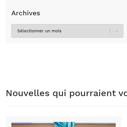
Archives
Sélectionnez
les
archives
Nouvelles qui pourraient v