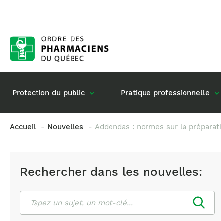
Protection du public
Pratique professionnelle
Accueil
Nouvelles
Addendas : normes sur la préparati
Gestion de mon dossier
Rôle du pharmacie
Retour à la pratique
Vos questions : de
Rechercher dans les nouvelles:
Exercice en société
Commande de matériel
Rechercher