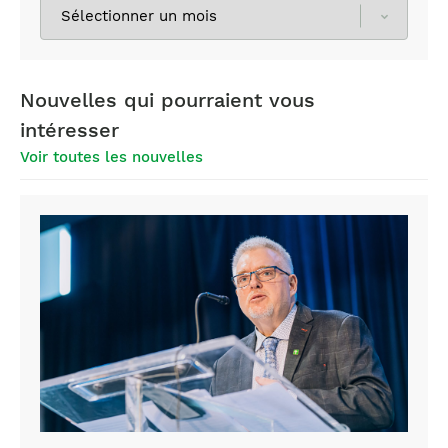
Sélectionnez
les
archives
Nouvelles qui pourraient vous
intéresser
Voir toutes les nouvelles