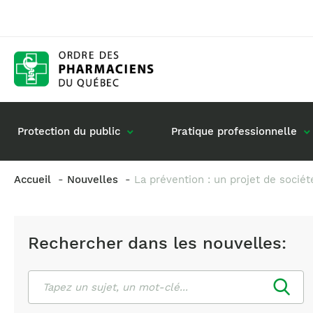
Protection du public
Pratique professionnelle
Accueil
Nouvelles
La prévention : un projet de sociét
Gestion de mon dossier
Rôle du pharmacie
Retour à la pratique
Vos questions : de
Rechercher dans les nouvelles:
Exercice en société
Commande de matériel
Rechercher