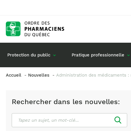
Protection du public
Pratique professionnelle
Accueil
Nouvelles
Administration des médicaments : 
Gestion de mon dossier
Rôle du pharmacie
Retour à la pratique
Vos questions : de
Rechercher dans les nouvelles:
Exercice en société
Commande de matériel
Rechercher