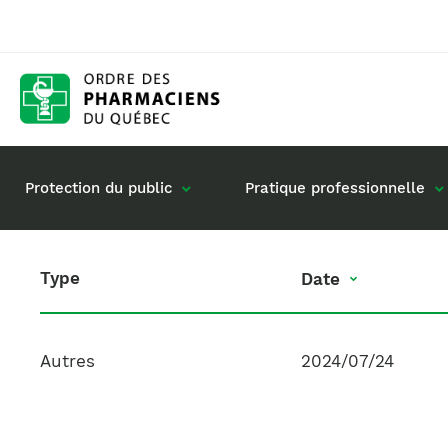
Protection du public
Pratique professionnelle
Type
Date
Date
Gestion de mon dossier
Rôle du pharmacie
Retour à la pratique
Vos questions : de
Exercice en société
Autres
2024/07/24
Commande de matériel