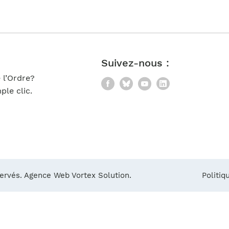
Notre équipe
France)
Suivez-nous :
 l’Ordre?
Facebook
Bluesky
YouTube
LinkedIn
le clic.
servés.
Agence Web Vortex Solution.
Politiq