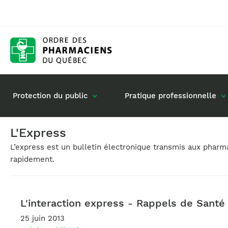
Protection du public
Pratique professionnelle
L'Express
L’express est un bulletin électronique transmis aux phar
Gestion de mon dossier
Rôle du pharmacie
rapidement.
Retour à la pratique
Vos questions : de
Exercice en société
Commande de matériel
L'interaction express - Rappels de Sant
25 juin 2013