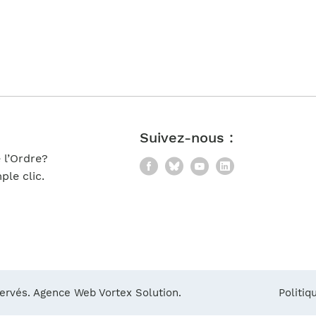
Notre équipe
France)
Suivez-nous :
 l’Ordre?
Facebook
Bluesky
YouTube
LinkedIn
le clic.
servés.
Agence Web Vortex Solution.
Politiq