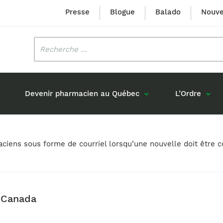
Presse
Blogue
Balado
Nouve
Rechercher
:
Devenir pharmacien au Québec
L’Ordre
Mission et valeurs
Prix Louis-Hébert
maciens sous forme de courriel lorsqu’une nouvelle doit êtr
Formation 
n
Étudiants formés au Québec
Gouvernance
Prix Innovation Janine-Matt
Accréditat
s réponses
Diplômés au Canada (hors Québec)
Histoire
Mérite du CIQ
ou pharmaciens canadiens
Identité visuelle
Fellow
é Canada
Diplômés en France
Déclaration des services
Diplômés à l’international (excluant la