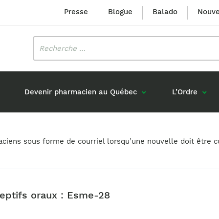
Presse
Blogue
Balado
Nouve
Rechercher
:
Devenir pharmacien au Québec
L’Ordre
Mission et valeurs
Prix Louis-Hébert
maciens sous forme de courriel lorsqu’une nouvelle doit êtr
Formation 
n
Étudiants formés au Québec
Gouvernance
Prix Innovation Janine-Matt
Accréditat
s réponses
Diplômés au Canada (hors Québec)
Histoire
Mérite du CIQ
ou pharmaciens canadiens
Identité visuelle
Fellow
ceptifs oraux : Esme-28
Diplômés en France
Déclaration des services
Diplômés à l’international (excluant la