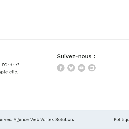
Notre équipe
France)
Suivez-nous :
 l’Ordre?
Facebook
Bluesky
YouTube
LinkedIn
le clic.
servés.
Agence Web Vortex Solution.
Politiq