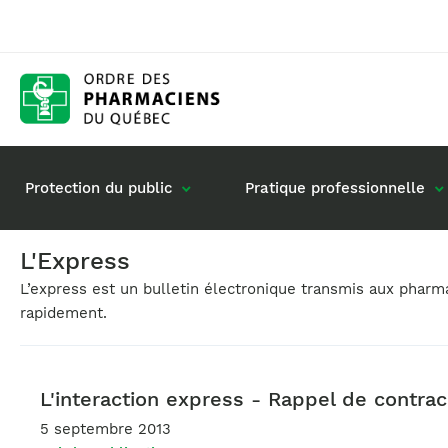
Protection du public
Pratique professionnelle
L'Express
L’express est un bulletin électronique transmis aux phar
Gestion de mon dossier
Rôle du pharmacie
rapidement.
Retour à la pratique
Vos questions : de
Exercice en société
Commande de matériel
L'interaction express - Rappel de contra
5 septembre 2013