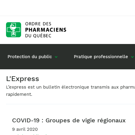
Protection du public
Pratique professionnelle
L'Express
L’express est un bulletin électronique transmis aux phar
Gestion de mon dossier
Rôle du pharmacie
rapidement.
Retour à la pratique
Vos questions : de
Exercice en société
Commande de matériel
COVID-19 : Groupes de vigie régionaux
9 avril 2020