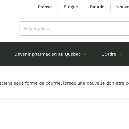
Presse
Blogue
Balado
Nouve
Rechercher
:
Devenir pharmacien au Québec
L’Ordre
Mission et valeurs
Prix Louis-Hébert
maciens sous forme de courriel lorsqu’une nouvelle doit êtr
Formation 
n
Étudiants formés au Québec
Gouvernance
Prix Innovation Janine-Matt
Accréditat
s réponses
Diplômés au Canada (hors Québec)
Histoire
Mérite du CIQ
ou pharmaciens canadiens
Identité visuelle
Fellow
Diplômés en France
Déclaration des services
Diplômés à l’international (excluant la