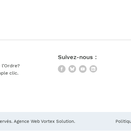
Notre équipe
France)
Suivez-nous :
 l’Ordre?
Facebook
Bluesky
YouTube
LinkedIn
le clic.
servés.
Agence Web Vortex Solution.
Politiq