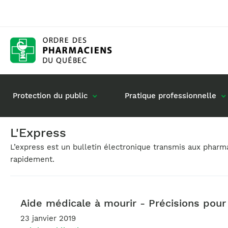
Protection du public
Pratique professionnelle
L'Express
L’express est un bulletin électronique transmis aux phar
Gestion de mon dossier
Rôle du pharmacie
rapidement.
Retour à la pratique
Vos questions : de
Exercice en société
Commande de matériel
Aide médicale à mourir - Précisions pour
23 janvier 2019