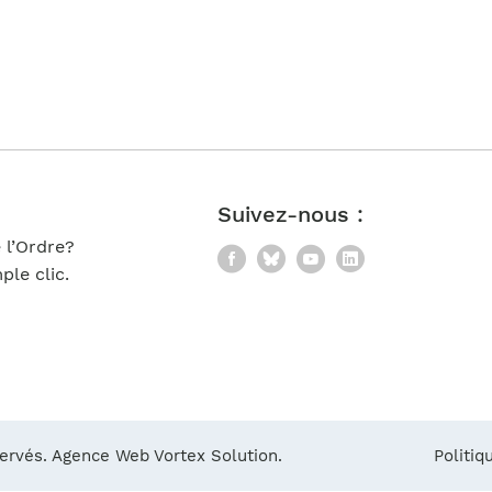
Notre équipe
France)
Suivez-nous :
 l’Ordre?
Facebook
Bluesky
YouTube
LinkedIn
le clic.
servés.
Agence Web Vortex Solution.
Politiq