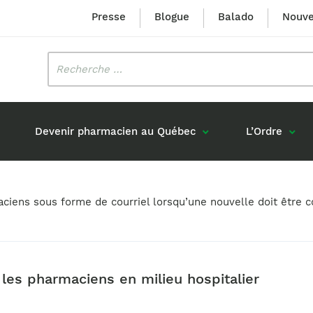
Presse
Blogue
Balado
Nouve
Rechercher
:
Devenir pharmacien au Québec
L’Ordre
Mission et valeurs
Prix Louis-Hébert
maciens sous forme de courriel lorsqu’une nouvelle doit êtr
Formation 
n
Étudiants formés au Québec
Gouvernance
Prix Innovation Janine-Matt
Accréditat
s réponses
Diplômés au Canada (hors Québec)
Histoire
Mérite du CIQ
ou pharmaciens canadiens
Identité visuelle
Fellow
 les pharmaciens en milieu hospitalier
Diplômés en France
Déclaration des services
Diplômés à l’international (excluant la