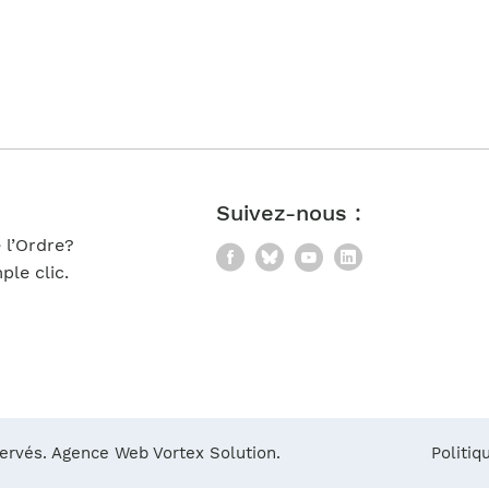
Notre équipe
France)
Suivez-nous :
 l’Ordre?
Facebook
Bluesky
YouTube
LinkedIn
le clic.
servés.
Agence Web Vortex Solution.
Politiq