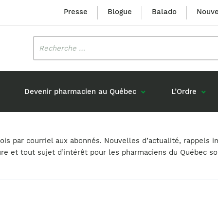
Presse
Blogue
Balado
Nouve
Rechercher
:
Devenir pharmacien au Québec
L’Ordre
Mission et valeurs
Prix Louis-Hébert
s par courriel aux abonnés. Nouvelles d’actualité, rappels i
Formation 
n
Étudiants formés au Québec
ure et tout sujet d’intérêt pour les pharmaciens du Québec s
Gouvernance
Prix Innovation Janine-Matt
Accréditat
s réponses
Diplômés au Canada (hors Québec)
Histoire
Mérite du CIQ
ou pharmaciens canadiens
Identité visuelle
Fellow
Diplômés en France
Déclaration des services
Diplômés à l’international (excluant la