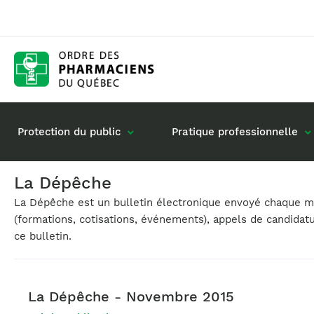
Protection du public
Pratique professionnelle
La Dépêche
La Dépêche est un bulletin électronique envoyé chaque moi
Gestion de mon dossier
Rôle du pharmacie
(formations, cotisations, événements), appels de candidat
Retour à la pratique
Vos questions : de
ce bulletin.
Exercice en société
Commande de matériel
La Dépêche - Novembre 2015