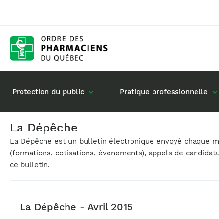
Protection du public
Pratique professionnelle
La Dépêche
La Dépêche est un bulletin électronique envoyé chaque moi
Gestion de mon dossier
Rôle du pharmacie
(formations, cotisations, événements), appels de candidat
Retour à la pratique
Vos questions : de
ce bulletin.
Exercice en société
Commande de matériel
La Dépêche - Avril 2015