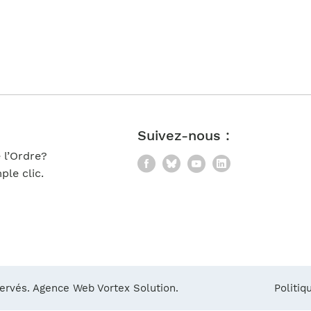
Notre équipe
France)
Suivez-nous :
 l’Ordre?
Facebook
Bluesky
YouTube
LinkedIn
le clic.
servés.
Agence Web Vortex Solution.
Politiq