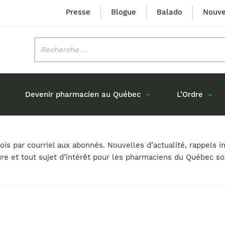
Presse
Blogue
Balado
Nouve
Rechercher
:
Devenir pharmacien au Québec
L’Ordre
Mission et valeurs
Prix Louis-Hébert
s par courriel aux abonnés. Nouvelles d’actualité, rappels i
Formation 
n
Étudiants formés au Québec
ure et tout sujet d’intérêt pour les pharmaciens du Québec s
Gouvernance
Prix Innovation Janine-Matt
Accréditat
s réponses
Diplômés au Canada (hors Québec)
Histoire
Mérite du CIQ
ou pharmaciens canadiens
Identité visuelle
Fellow
Diplômés en France
Déclaration des services
Diplômés à l’international (excluant la