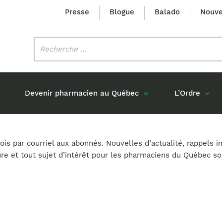
Presse
Blogue
Balado
Nouve
Rechercher
:
Devenir pharmacien au Québec
L’Ordre
Mission et valeurs
Prix Louis-Hébert
s par courriel aux abonnés. Nouvelles d’actualité, rappels i
Formation 
n
Étudiants formés au Québec
ure et tout sujet d’intérêt pour les pharmaciens du Québec s
Gouvernance
Prix Innovation Janine-Matt
Accréditat
s réponses
Diplômés au Canada (hors Québec)
Histoire
Mérite du CIQ
ou pharmaciens canadiens
Identité visuelle
Fellow
Diplômés en France
Déclaration des services
Diplômés à l’international (excluant la