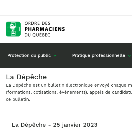
Protection du public
Pratique professionnelle
La Dépêche
La Dépêche est un bulletin électronique envoyé chaque moi
Gestion de mon dossier
Rôle du pharmacie
(formations, cotisations, événements), appels de candidat
Retour à la pratique
Vos questions : de
ce bulletin.
Exercice en société
Commande de matériel
La Dépêche - 25 janvier 2023