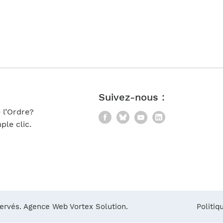
Notre équipe
France)
Suivez-nous :
 l’Ordre?
Facebook
Bluesky
YouTube
LinkedIn
le clic.
servés.
Agence Web Vortex Solution.
Politiq