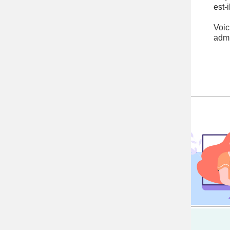
est-
Voic
admi