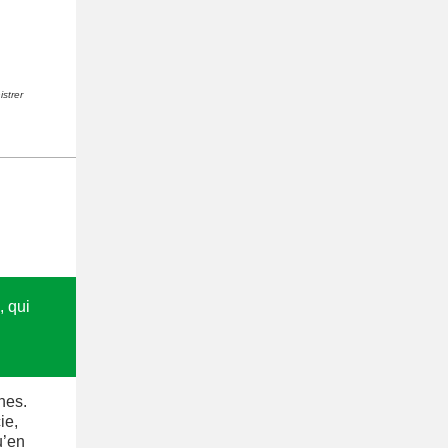
strer
, qui
nes.
ie,
u’en