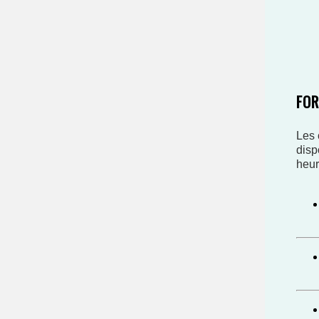
FOR
Les 
disp
heur