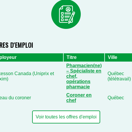
RES D'EMPLOI
ployeur
Titre
Ville
Pharmacien(ne)
– Spécialiste en
esson Canada (Uniprix et
Québec
chef,
xim)
(télétravail)
opérations
pharmacie
Coroner en
eau du coroner
Québec
chef
Voir toutes les offres d'emploi