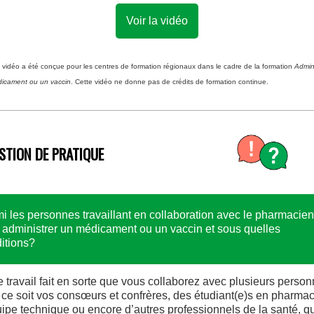
Voir la vidéo
e vidéo a été conçue pour les centres de formation régionaux dans le cadre de la formation
Admini
icament ou un vaccin
. Cette vidéo ne donne pas de crédits de formation continue.
STION DE PRATIQUE
i les personnes travaillant en collaboration avec le pharmacien
 administrer un médicament ou un vaccin et sous quelles
itions?
e travail fait en sorte que vous collaborez avec plusieurs person
ce soit vos consœurs et confrères, des étudiant(e)s en pharmac
uipe technique ou encore d’autres professionnels de la santé, q