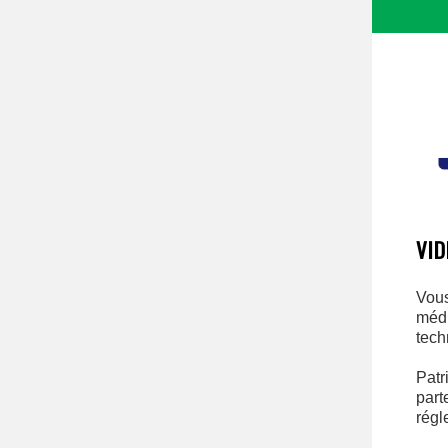
VID
Vous
médi
tech
Patr
part
régl