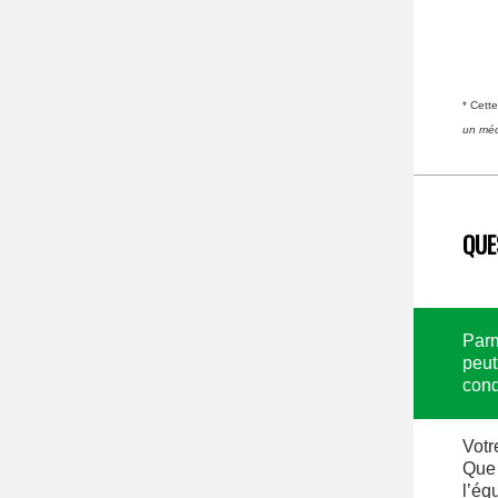
* Cett
un méd
QUE
Parm
peut
cond
Votr
Que 
l’éq