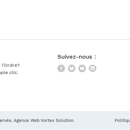
Notre équipe
France)
Suivez-nous :
 l’Ordre?
Facebook
Bluesky
YouTube
LinkedIn
le clic.
servés.
Agence Web Vortex Solution.
Politiq