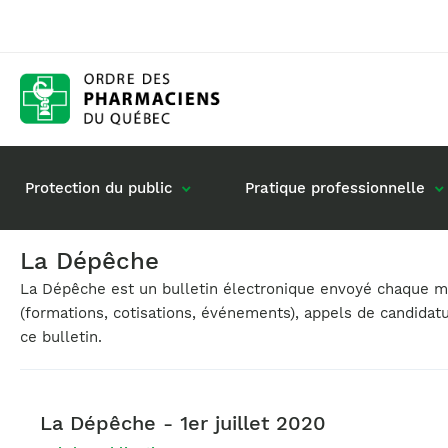
Protection du public
Pratique professionnelle
La Dépêche
La Dépêche est un bulletin électronique envoyé chaque moi
Gestion de mon dossier
Rôle du pharmacie
(formations, cotisations, événements), appels de candidat
Retour à la pratique
Vos questions : de
ce bulletin.
Exercice en société
Commande de matériel
La Dépêche - 1er juillet 2020