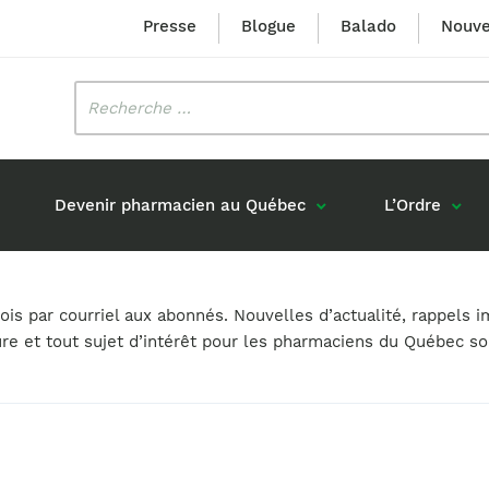
Presse
Blogue
Balado
Nouve
Rechercher
:
Devenir pharmacien au Québec
L’Ordre
Mission et valeurs
Prix Louis-Hébert
s par courriel aux abonnés. Nouvelles d’actualité, rappels i
Formation 
n
Étudiants formés au Québec
ure et tout sujet d’intérêt pour les pharmaciens du Québec s
Gouvernance
Prix Innovation Janine-Matt
Accréditat
s réponses
Diplômés au Canada (hors Québec)
Histoire
Mérite du CIQ
ou pharmaciens canadiens
Identité visuelle
Fellow
Diplômés en France
Déclaration des services
Diplômés à l’international (excluant la