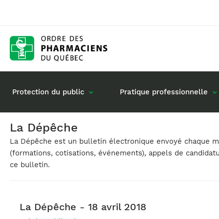
Protection du public
Pratique professionnelle
La Dépêche
La Dépêche est un bulletin électronique envoyé chaque moi
Gestion de mon dossier
Rôle du pharmacie
(formations, cotisations, événements), appels de candidat
Retour à la pratique
Vos questions : de
ce bulletin.
Exercice en société
Commande de matériel
La Dépêche - 18 avril 2018