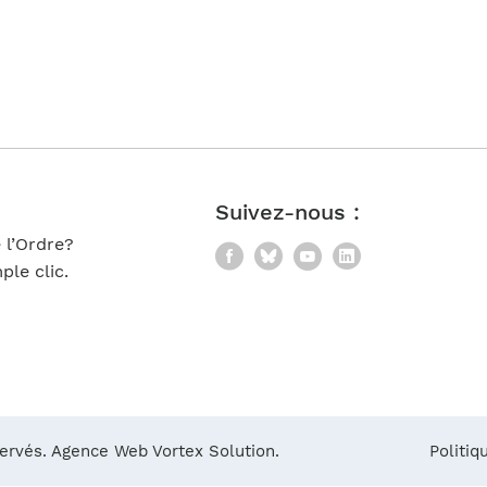
Notre équipe
France)
Suivez-nous :
 l’Ordre?
Facebook
Bluesky
YouTube
LinkedIn
le clic.
servés.
Agence Web Vortex Solution.
Politiq