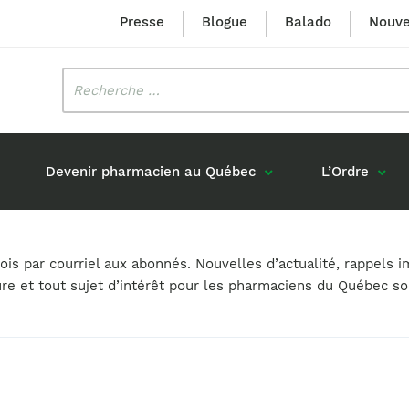
Presse
Blogue
Balado
Nouve
Rechercher
:
Devenir pharmacien au Québec
L’Ordre
Mission et valeurs
Prix Louis-Hébert
s par courriel aux abonnés. Nouvelles d’actualité, rappels i
Formation 
n
Étudiants formés au Québec
ure et tout sujet d’intérêt pour les pharmaciens du Québec s
Gouvernance
Prix Innovation Janine-Matt
Accréditat
s réponses
Diplômés au Canada (hors Québec)
Histoire
Mérite du CIQ
ou pharmaciens canadiens
Identité visuelle
Fellow
Diplômés en France
Déclaration des services
Diplômés à l’international (excluant la