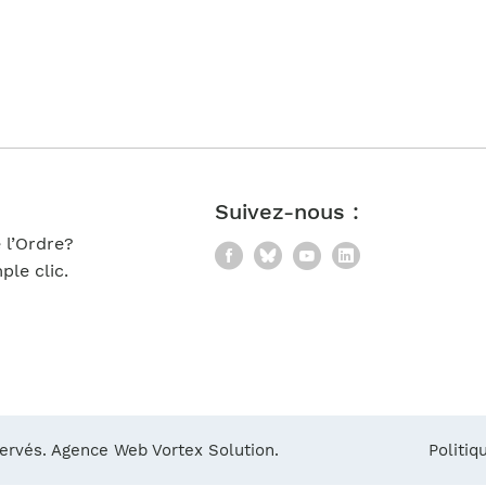
Notre équipe
France)
Suivez-nous :
 l’Ordre?
Facebook
Bluesky
YouTube
LinkedIn
le clic.
servés.
Agence Web Vortex Solution.
Politiq