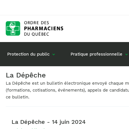
Protection du public
Pratique professionnelle
La Dépêche
La Dépêche est un bulletin électronique envoyé chaque moi
Gestion de mon dossier
Rôle du pharmacie
(formations, cotisations, événements), appels de candidat
Retour à la pratique
Vos questions : de
ce bulletin.
Exercice en société
Commande de matériel
La Dépêche - 14 juin 2024