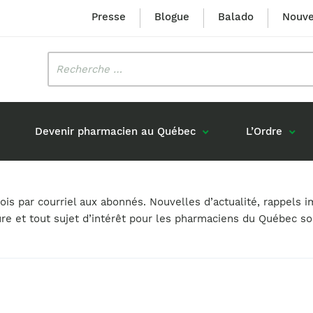
Presse
Blogue
Balado
Nouve
Rechercher
:
Devenir pharmacien au Québec
L’Ordre
Mission et valeurs
Prix Louis-Hébert
s par courriel aux abonnés. Nouvelles d’actualité, rappels i
Formation 
n
Étudiants formés au Québec
ure et tout sujet d’intérêt pour les pharmaciens du Québec s
Gouvernance
Prix Innovation Janine-Matt
Accréditat
s réponses
Diplômés au Canada (hors Québec)
Histoire
Mérite du CIQ
ou pharmaciens canadiens
Identité visuelle
Fellow
Diplômés en France
Déclaration des services
Diplômés à l’international (excluant la