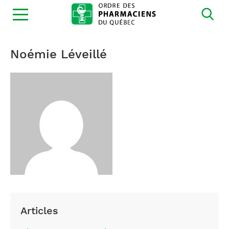
Ouvrir
la
navigation
du
site
Noémie Léveillé
Articles