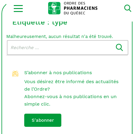
Ouvrir
la
navigation
du
Étiquette :
type
site
Malheureusement, aucun résultat n'a été trouvé.
Rechercher
Recherche
dans
:
le
blogue
S’abonner à nos publications
Vous désirez être informé des actualités
de l’Ordre?
Abonnez-vous à nos publications en un
simple clic.
S'abonner